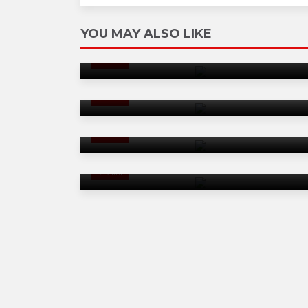
राजस्थान कांग्रेस में बड़ा बदलाव, संगठन को मजबूत
YOU MAY ALSO LIKE
करने के लिए नए जिला प्रभारियों की नियुक्ति, यंग
लीडर्स को दिया गया है मौका
राजनीति
सीकर की गंदगी पर फूटा मंत्री दिलावर का गुस्सा: 6
अधिकारी सस्पेंड, सीईओ-एसीईओ को चार्जशीट
राजनीति
ईडी मामले में सोनिया गांधी एवं राहुल गांधी की गिरफ्तारी
की गई
फोन टैपिंग मामले में आया केंद्रीय मंत्री का बयान,
राजनीति
गजेंद्र सिंह शेखावत बोले - गहलोत को बोलने का
अधिकार ही नहीं
राजनीति