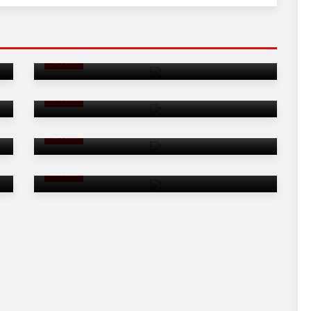
वन मंत्री संजय शर्मा से हुई थी IAS मुकुल शर्मा की 'तू
तू मैं मैं', राज्य सरकार ने दे दिया बड़ा इनाम
राजनीति
पीएम मोदी के जन्मदिन के अवसर पर भाजपा मनाएगी
सेवा पखवाड़ा, सभी जिलों में चलेगा अभियान
राजनीति
'5 किलो से पेट नहीं भरता मंत्री जी, कम से कम चार
रोटी मोटी मोटी चाहिए हमें सुबह शाम'
विधायकों के एनकाउंटर की साजिश के बयान पर बवाल,
राजनीति
पूर्व सीएम स्वर्गीय शिवचरण माथुर की पुत्री और दोहिती
बोली -
राजनीति