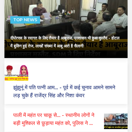
TOP NEWS
दीपोत्सव के स्वागत के लिए तैयार है आबूराज, प्रशासन भी हुआ मुस्तैद
- होटल
में बुकिंग हुई तेज, लाखों संख्या में आबू आते है सैलानी
झुंझुनूं में पति पत्नी आम...
- पूर्व में कई चुनाव आमने सामने
लड़ चुके हैं राजेंद्र सिंह और निशा कंवर
पाली में महंत पर चाकू से...
- स्थानीय लोगों ने
बड़ी मुश्किल से छुड़ाया महंत को, पुलिस ने दो
घंटे में किया गिरफ्तार